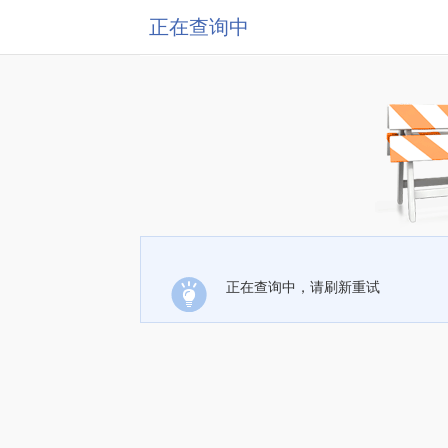
正在查询中
正在查询中，请刷新重试